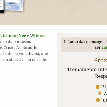
atchman Nee
e
Witness
nida das riquezas
O áudio das mensagens
ser
co
s Cristo. As obras de
sfrute da vida divina, que
Pró
ja, o objectivo da obra de
Treinamento Inte
Resp
24
Am
É 